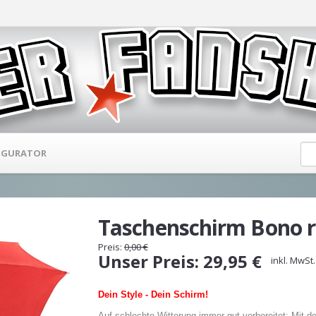
IGURATOR
Taschenschirm Bono r
Preis:
0,00
€
Unser
Preis:
29,95
€
inkl. MwSt.
Dein Style - Dein Schirm!
Auf schlechte Witterung immer gut vorbereitet: Mit 