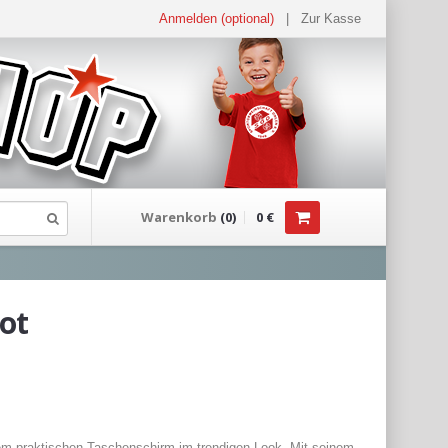
Anmelden (optional)
|
Zur Kasse
Warenkorb
(
0
)
0
€
ot
dem praktischen Taschenschirm im trendigen Look. Mit seinem 