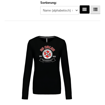
Sortierung:
Hoodies
Gläser & Tassen & Krüge
Kochen & Grillen
Aufkleber & Handys & Mousepads
Taschen
Polo`s & Hemden
Wimpel & Fanschal & Schirme
Kappen & Mützen
Alles fürs Bad
Leinwände und Kissen
Alles für die Kids
Jacken
Long Sleeve & Tank Top