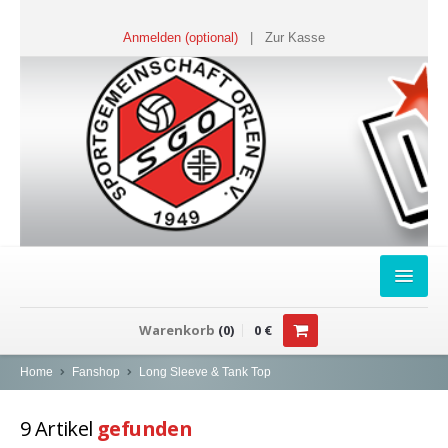
Anmelden (optional)
|
Zur Kasse
HOME
Warenkorb
(
0
)
0
€
FANSHOP
Home
Fanshop
Long Sleeve & Tank Top
Sweater
9
Artikel
gefunden
T-Shirts