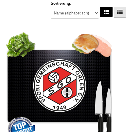
Sortierung:
Hoodies
Gläser & Tassen & Krüge
Kochen & Grillen
Aufkleber & Handys & Mousepads
Taschen
Polo`s & Hemden
Wimpel & Fanschal & Schirme
Kappen & Mützen
Alles fürs Bad
Leinwände und Kissen
Alles für die Kids
Jacken
Long Sleeve & Tank Top