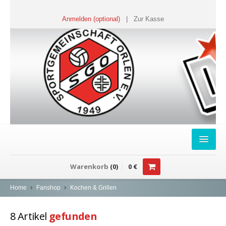
Anmelden (optional)
|
Zur Kasse
HOME
Warenkorb
(
0
)
0
€
FANSHOP
Home
Fanshop
Kochen & Grillen
Sweater
8
Artikel
gefunden
T-Shirts