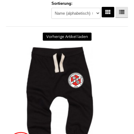
Sortierung:
Hoodies
Gläser & Tassen & Krüge
Kochen & Grillen
Vorherige Artikel laden
Aufkleber & Handys & Mousepads
Taschen
Polo`s & Hemden
Wimpel & Fanschal & Schirme
Kappen & Mützen
Alles fürs Bad
Leinwände und Kissen
Alles für die Kids
Jacken
Long Sleeve & Tank Top