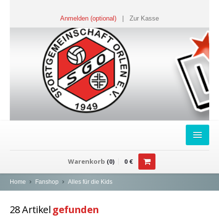
Anmelden (optional)
|
Zur Kasse
HOME
Warenkorb
(
0
)
0
€
FANSHOP
Home
Fanshop
Alles für die Kids
Sweater
28
Artikel
gefunden
T-Shirts